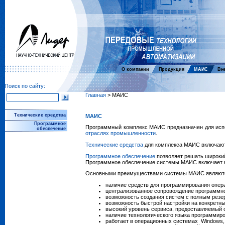
О компании
Продукция
МАИС
Вн
Поиск по сайту:
Главная
> МАИС
Технические средства
МАИС
Программное
Программный комплекс МАИС предназначен для испо
обеспечение
отраслях промышленности
.
Технические средства
для комплекса МАИС включают 
Программное обеспечение
позволяет решать широкий
Программное обеспечение системы МАИС включает в 
Основными преимуществами системы МАИС являют
наличие средств для программирования опера
централизованное сопровождение программн
возможность создания систем с полным рез
возможность быстрой настройки на конкретны
высокий уровень сервиса, предоставляемый 
наличие технологического языка программиро
работает в операционных системах Windows, A