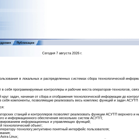
едрения
Публикации
Сегодня 7 августа 2026 г.
льзования в локальных и распределенных системах сбора технологической информа
в себя программируемые контроллеры и рабочие места операторов-технологов, связ
 круг задач, начиная от сбора и отображения технологической информации до контр
себя компоненты, позволяющие реализовать весь комплекс функций и задач АСУТП ве
ся:
торских станций и контроллеров позволяет реализовать функции АСУТП верхнего и ни
ого и информационного обеспечения нескольких систем АСУТП;
ервированием информационных и управляющих функций;
й технологический объект;
оператору-технологу;интуитивно понятный интерфейс пользователя;
вания;
stra Linux;