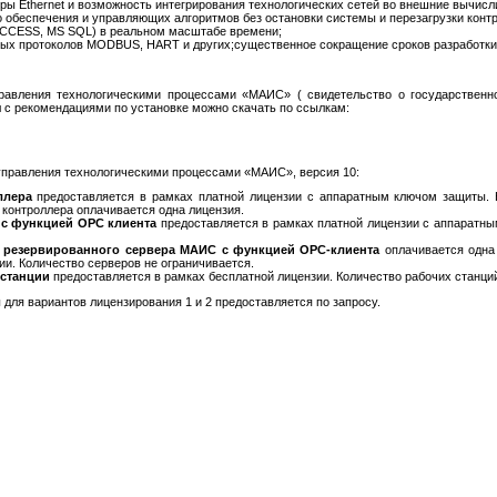
ры Ethernet и возможность интегрирования технологических сетей во внешние вычисли
 обеспечения и управляющих алгоритмов без остановки системы и перезагрузки конт
CCESS, MS SQL) в реальном масштабе времени;
х протоколов MODBUS, HART и других;существенное сокращение сроков разработки 
равления технологическими процессами «МАИС» ( свидетельство о государствен
 с рекомендациями по установке можно скачать по ссылкам:
правления технологическими процессами «МАИС», версия 10:
ллера
предоставляется в рамках платной лицензии с аппаратным ключом защиты. К
контроллера оплачивается одна лицензия.
с функцией OPC клиента
предоставляется в рамках платной лицензии с аппаратн
я резервированного сервера МАИС с функцией OPC-клиента
оплачивается одна
ии. Количество серверов не ограничивается.
станции
предоставляется в рамках бесплатной лицензии. Количество рабочих станций
ля вариантов лицензирования 1 и 2 предоставляется по запросу.