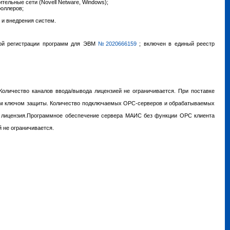
тельные сети (Novell Netware, Windows);
роллеров;
и внедрения систем.
ной регистрации программ для ЭВМ
№2020666159
; включен в единый реестр
оличество каналов ввода/вывода лицензией не ограничивается. При поставке
ым ключом защиты. Количество подключаемых OPC-серверов и обрабатываемых
 лицензия.Программное обеспечение сервера МАИС без функции OPC клиента
 не ограничивается.