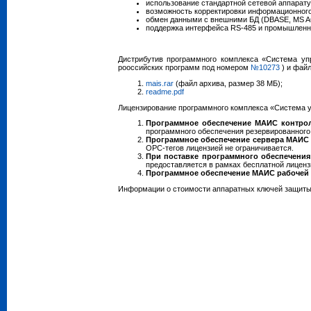
использование стандартной сетевой аппарату
возможность корректировки информационного
обмен данными с внешними БД (DBASE, MS A
поддержка интерфейса RS-485 и промышленны
Дистрибутив программного комплекса «Система уп
рооссийских программ под номером
№10273
) и файл
mais.rar
(файл архива, размер 38 МБ);
readme.pdf
Лицензирование программного комплекса «Система у
Программное обеспечение МАИС контро
программного обеспечения резервированного 
Программное обеспечение сервера МАИС 
OPC-тегов лицензией не ограничивается.
При поставке программного обеспечени
предоставляется в рамках бесплатной лиценз
Программное обеспечение МАИС рабочей 
Информации о стоимости аппаратных ключей защиты д